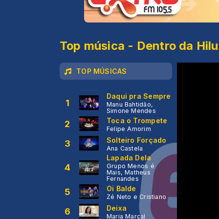
Top música - Dentro da Hil
TOP MÚSICAS
Daqui pra Sempre
1
Manu Bahtidão,
Simone Mendes
Toca o Trompete
2
Felipe Amorim
Solteiro Forçado
3
Ana Castela
Lapada Dela
4
Grupo Menos é
Mais, Matheus
Fernandes
Oi Balde
5
Zé Neto e Cristiano
Deixa
6
Maria Marçal