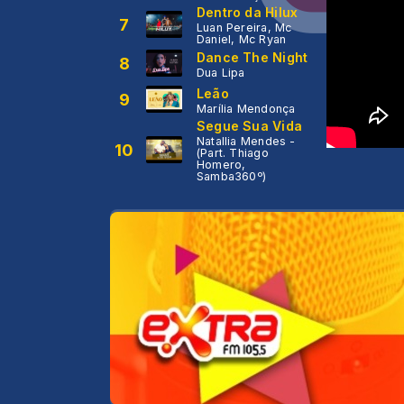
Dentro da Hilux
7
Luan Pereira, Mc
Daniel, Mc Ryan
Dance The Night
8
Dua Lipa
Leão
9
Marília Mendonça
Segue Sua Vida
Natallia Mendes -
10
(Part. Thiago
Homero,
Samba360º)